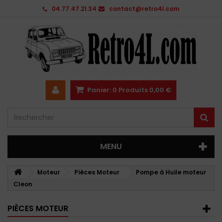
04.77.47.21.34
contact@retro4l.com
Panier:
0
Produits
0,00 €
MENU
Moteur
Pièces Moteur
Pompe à Huile moteur
Cleon
PIÈCES MOTEUR