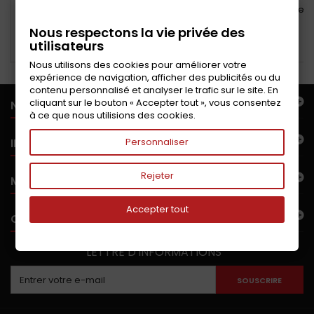
Té raccord de reniflard des
Joint d'étanchéité de pare
vapeurs d'huile pour
brise avant pour 4L
Nous respectons la vie privée des
moteur CLEON
FOURGONNETTE F6
utilisateurs
Ajouter au panier
Ajouter au panier
Nous utilisons des cookies pour améliorer votre
expérience de navigation, afficher des publicités ou du
contenu personnalisé et analyser le trafic sur le site. En
cliquant sur le bouton « Accepter tout », vous consentez
NOTRE OFFRE
à ce que nous utilisions des cookies.
INFORMATIONS
Personnaliser
Rejeter
MON COMPTE
Accepter tout
CONTACTEZ-NOUS
LETTRE D'INFORMATIONS
SOUSCRIRE