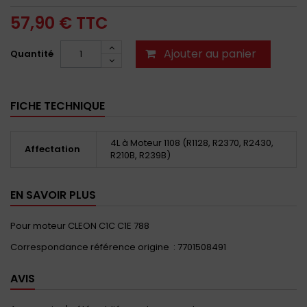
57,90 €
TTC
Ajouter au panier
Quantité
FICHE TECHNIQUE
4L à Moteur 1108 (R1128, R2370, R2430,
Affectation
R210B, R239B)
EN SAVOIR PLUS
Pour moteur CLEON C1C C1E 788
Correspondance référence origine : 7701508491
AVIS