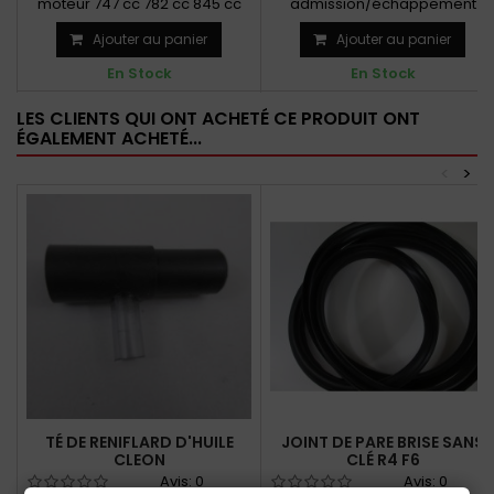
moteur 747 cc 782 cc 845 cc
admission/échappement
Moteur 956 CC et 1108 CC
Ajouter au panier
Ajouter au panier
En Stock
En Stock
LES CLIENTS QUI ONT ACHETÉ CE PRODUIT ONT
ÉGALEMENT ACHETÉ...
<
>
TÉ DE RENIFLARD D'HUILE
JOINT DE PARE BRISE SANS
CLEON
CLÉ R4 F6
Avis:
0
Avis:
0