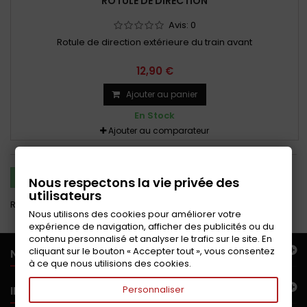
ROTULE DE DIRECTION
Avis:
0
Rotule de direction extérieure du train avant
12,90 €
Ajouter au panier
En Stock
Ajouter au comparateur
COMPARER (
0
)
Nous respectons la vie privée des
utilisateurs
Résultats 1 - 7 sur 7.
Nous utilisons des cookies pour améliorer votre
expérience de navigation, afficher des publicités ou du
contenu personnalisé et analyser le trafic sur le site. En
cliquant sur le bouton « Accepter tout », vous consentez
NOTRE OFFRE
à ce que nous utilisions des cookies.
INFORMATIONS
Personnaliser