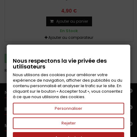
4,90 €
Ajouter au panier
En Stock
Ajouter au comparateur
COMPARER (
0
)
Nous respectons la vie privée des
utilisateurs
Résultats 1 - 5 sur 5.
Nous utilisons des cookies pour améliorer votre
expérience de navigation, afficher des publicités ou du
contenu personnalisé et analyser le trafic sur le site. En
cliquant sur le bouton « Accepter tout », vous consentez
NOTRE OFFRE
à ce que nous utilisions des cookies.
INFORMATIONS
Personnaliser
Rejeter
MON COMPTE