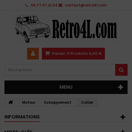
04.77.47.21.34
contact@retro4l.com
Panier:
0
Produits
0,00 €
MENU
Moteur
Echappement
Collier
INFORMATIONS