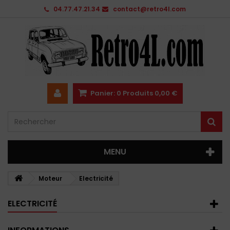
04.77.47.21.34
contact@retro4l.com
Panier:
0
Produits
0,00 €
MENU
Moteur
Electricité
ELECTRICITÉ