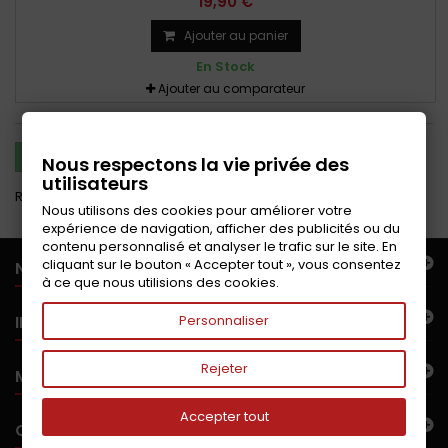
19,90 €
Ajouter au panier
En Stock
Ajouter au comparateur
COMPARER (
0
)
Nous respectons la vie privée des
utilisateurs
Résultats 1 - 4 sur 4.
Nous utilisons des cookies pour améliorer votre
expérience de navigation, afficher des publicités ou du
contenu personnalisé et analyser le trafic sur le site. En
cliquant sur le bouton « Accepter tout », vous consentez
NOTRE OFFRE
à ce que nous utilisions des cookies.
INFORMATIONS
Personnaliser
Rejeter
MON COMPTE
Accepter tout
CONTACTEZ-NOUS