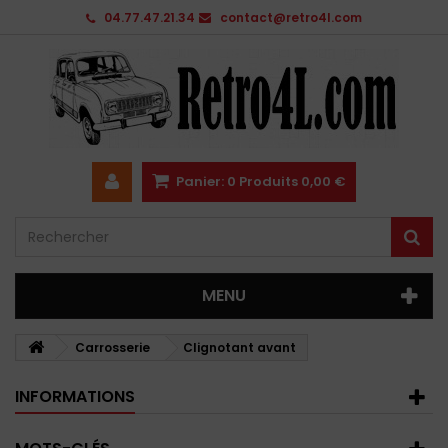
04.77.47.21.34
contact@retro4l.com
Panier:
0
Produits
0,00 €
MENU
Carrosserie
Clignotant avant
INFORMATIONS