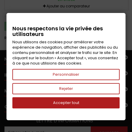
Ajouter au comparateur
COMPARER (
0
)
Nous respectons la vie privée des
utilisateurs
Résultats 1 - 2 sur 2.
Nous utilisons des cookies pour améliorer votre
expérience de navigation, afficher des publicités ou du
contenu personnalisé et analyser le trafic sur le site. En
cliquant sur le bouton « Accepter tout », vous consentez
NOTRE OFFRE
à ce que nous utilisions des cookies.
INFORMATIONS
Personnaliser
Rejeter
MON COMPTE
Accepter tout
CONTACTEZ-NOUS
LETTRE D'INFORMATIONS