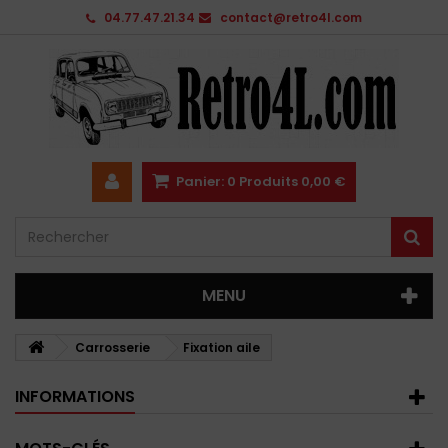
04.77.47.21.34
contact@retro4l.com
Panier:
0
Produits
0,00 €
MENU
Carrosserie
Fixation aile
INFORMATIONS