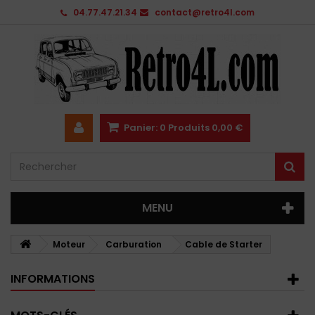
04.77.47.21.34
contact@retro4l.com
Panier:
0
Produits
0,00 €
MENU
Moteur
Carburation
Cable de Starter
INFORMATIONS