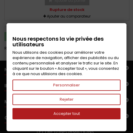
Ajouter au panier
Rupture de stock
Ajouter au comparateur
COMPARER (
0
)
Nous respectons la vie privée des
utilisateurs
Résultats 1 - 3 sur 3.
Nous utilisons des cookies pour améliorer votre
expérience de navigation, afficher des publicités ou du
contenu personnalisé et analyser le trafic sur le site. En
cliquant sur le bouton « Accepter tout », vous consentez
NOTRE OFFRE
à ce que nous utilisions des cookies.
INFORMATIONS
Personnaliser
Rejeter
MON COMPTE
Accepter tout
CONTACTEZ-NOUS
LETTRE D'INFORMATIONS