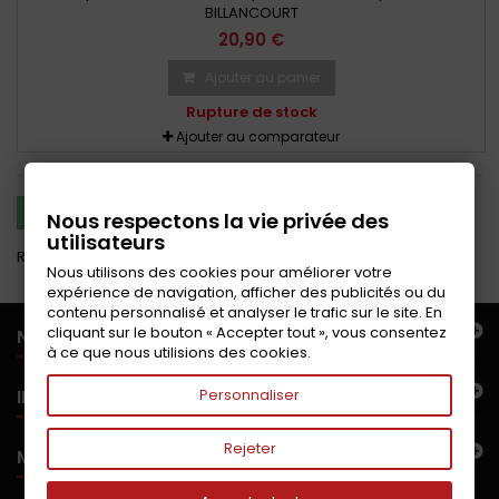
BILLANCOURT
20,90 €
Ajouter au panier
Rupture de stock
Ajouter au comparateur
COMPARER (
0
)
Nous respectons la vie privée des
utilisateurs
Résultats 1 - 5 sur 5.
Nous utilisons des cookies pour améliorer votre
expérience de navigation, afficher des publicités ou du
contenu personnalisé et analyser le trafic sur le site. En
cliquant sur le bouton « Accepter tout », vous consentez
NOTRE OFFRE
à ce que nous utilisions des cookies.
INFORMATIONS
Personnaliser
Rejeter
MON COMPTE