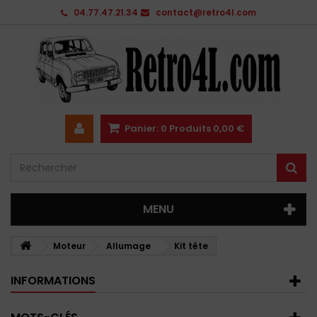
04.77.47.21.34
contact@retro4l.com
Panier:
0
Produits
0,00 €
MENU
Moteur
Allumage
Kit tête
INFORMATIONS