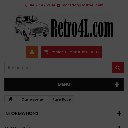
04.77.47.21.34
contact@retro4l.com
Panier:
0
Produits
0,00 €
MENU
Carrosserie
Pare Boue
INFORMATIONS