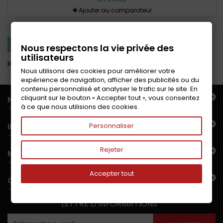
Ajouter au comparateur
COMPARER (
0
)
Nous respectons la vie privée des
utilisateurs
Résultats 1 - 2 sur 2.
Nous utilisons des cookies pour améliorer votre
expérience de navigation, afficher des publicités ou du
contenu personnalisé et analyser le trafic sur le site. En
cliquant sur le bouton « Accepter tout », vous consentez
NOTRE OFFRE
à ce que nous utilisions des cookies.
INFORMATIONS
Personnaliser
Rejeter
MON COMPTE
Accepter tout
CONTACTEZ-NOUS
LETTRE D'INFORMATIONS