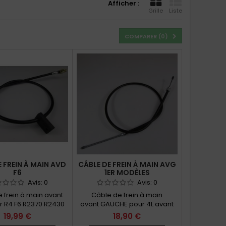
Afficher :
Grille
Liste
COMPARER (
0
)
 FREIN À MAIN AVD
CÂBLE DE FREIN À MAIN AVG
F6
1ER MODÈLES
Avis:
0
Avis:
0
 frein à main avant
Câble de frein à main
ur R4 F6 R2370 R2430
avant GAUCHE pour 4L avant
07/1982 et 07/1983
06/1966
19,99 €
18,90 €