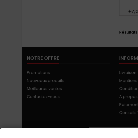
Aj
Résultats 1
NOTRE OFFRE
INFORM
Promotions
Livraison
Nouveaux produits
Mentions
Meilleures ventes
Conditions
Contactez-nous
A propos
Paiement
Conseils
LETTRE D'INFORMATIONS