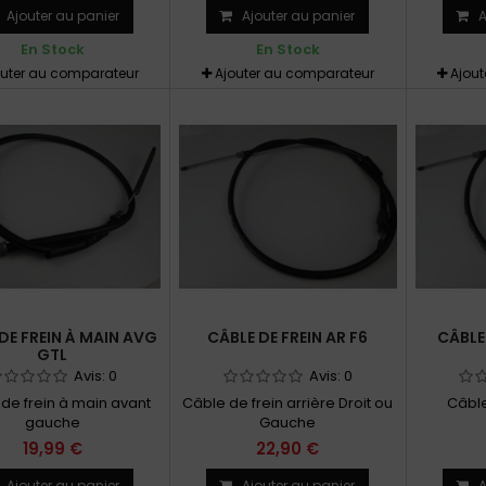
Ajouter au panier
Ajouter au panier
A
En Stock
En Stock
outer au comparateur
Ajouter au comparateur
Ajou
DE FREIN À MAIN AVG
CÂBLE DE FREIN AR F6
CÂBLE
GTL
Avis:
0
Avis:
0
de frein à main avant
Câble de frein arrière Droit ou
Câble
gauche
Gauche
19,99 €
22,90 €
Ajouter au panier
Ajouter au panier
A