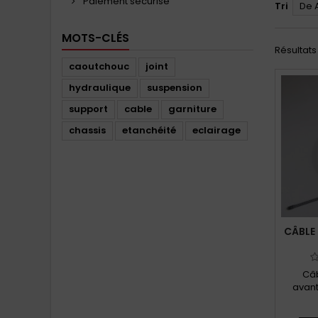
Paiement sécurisé
Tri
De 
MOTS-CLÉS
Résultats 1
caoutchouc
joint
hydraulique
suspension
support
cable
garniture
chassis
etanchéité
eclairage
CÂBLE 
Câb
avant