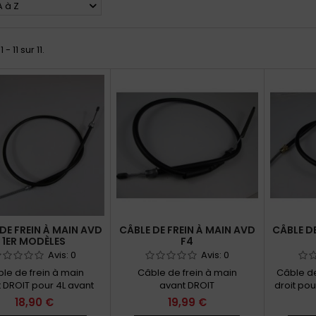
A à Z
 - 11 sur 11.
DE FREIN À MAIN AVD
CÂBLE DE FREIN À MAIN AVD
CÂBLE DE
1ER MODÈLES
F4
Avis:
0
Avis:
0
le de frein à main
Câble de frein à main
Câble de
 DROIT pour 4L avant
avant DROIT
droit po
06/1966
entre 
18,90 €
19,99 €