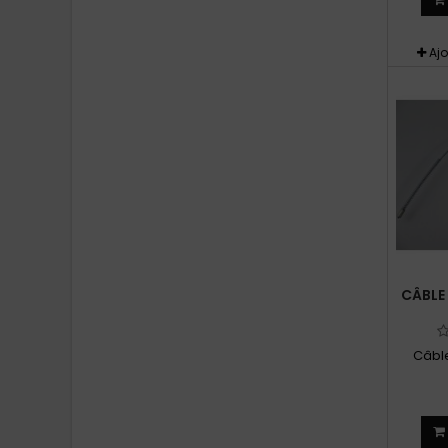
Aj
CÂBLE 
Câble