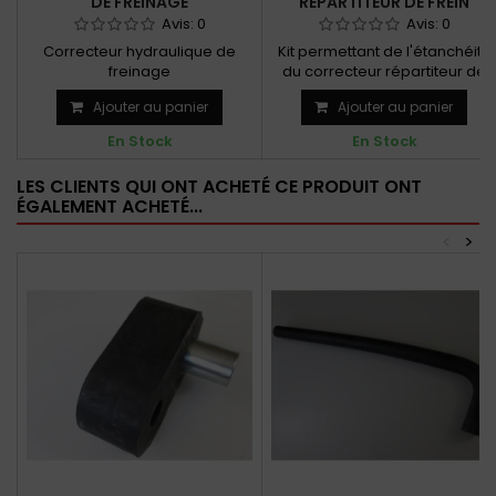
DE FREINAGE
RÉPARTITEUR DE FREIN
Avis:
0
Avis:
0
Correcteur hydraulique de
Kit permettant de l'étanchéité
freinage
du correcteur répartiteur de
frein
Ajouter au panier
Ajouter au panier
En Stock
En Stock
LES CLIENTS QUI ONT ACHETÉ CE PRODUIT ONT
ÉGALEMENT ACHETÉ...
<
>