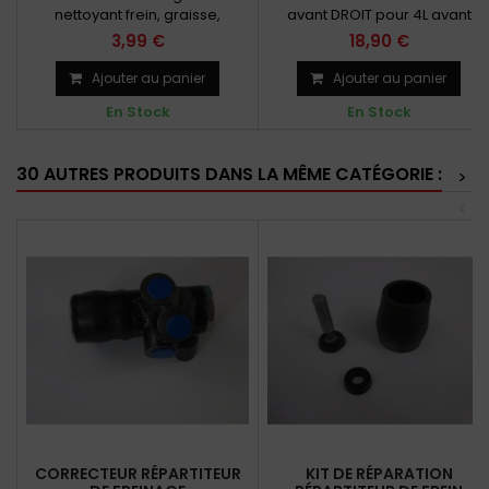
nettoyant frein, graisse,
avant DROIT pour 4L avant
goudron et colle fraîche
06/1966
3,99 €
18,90 €
Ajouter au panier
Ajouter au panier
En Stock
En Stock
30 AUTRES PRODUITS DANS LA MÊME CATÉGORIE :
>
<
CORRECTEUR RÉPARTITEUR
KIT DE RÉPARATION