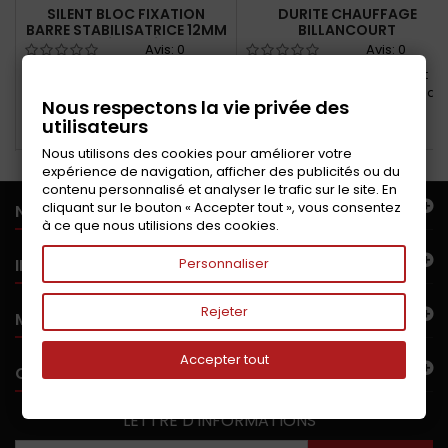
SILENT BLOC FIXATION
DURITE CHAUFFAGE
BARRE STABILISATRICE 12MM
BILLANCOURT
DÉPORTÉ
Avis:
0
Avis:
0
Silent bloc fixation barre au
Durite d'eau inférieure et
niveau de l'amortisseur
supérieure en caoutchouc du
Nous respectons la vie privée des
radiateur de chauffage
utilisateurs
Ajouter au panier
Ajouter au panier
Nous utilisons des cookies pour améliorer votre
expérience de navigation, afficher des publicités ou du
contenu personnalisé et analyser le trafic sur le site. En
cliquant sur le bouton « Accepter tout », vous consentez
NOTRE OFFRE
à ce que nous utilisions des cookies.
INFORMATIONS
Personnaliser
Rejeter
MON COMPTE
Accepter tout
CONTACTEZ-NOUS
LETTRE D'INFORMATIONS