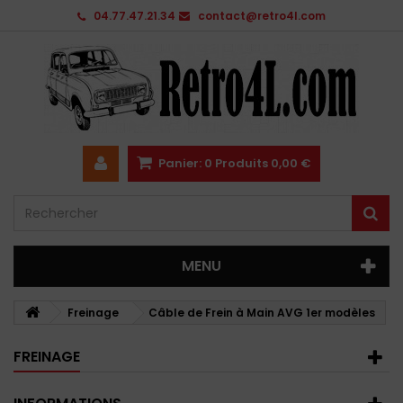
04.77.47.21.34
contact@retro4l.com
Panier:
0
Produits
0,00 €
MENU
Freinage
Câble de Frein à Main AVG 1er modèles
FREINAGE