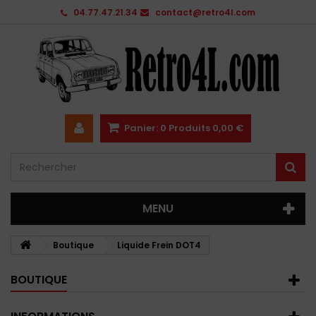
04.77.47.21.34
contact@retro4l.com
Panier:
0
Produits
0,00 €
MENU
Boutique
Liquide Frein DOT4
BOUTIQUE