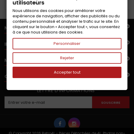
utilisateurs
Ajouter au panier
Ajouter au panier
Nous utilisons des cookies pour améliorer votre
expérience de navigation, afficher des publicités ou du
contenu personnalisé et analyser le trafic sur le site. En
cliquant sur le bouton « Accepter tout », vous consentez
NOTRE OFFRE
à ce que nous utilisions des cookies.
INFORMATIONS
Personnaliser
Rejeter
MON COMPTE
Accepter tout
CONTACTEZ-NOUS
LETTRE D'INFORMATIONS
SOUSCRIRE
© Copyright 2026 Retro4L - Pièces Détachées de 4L. Photos non-