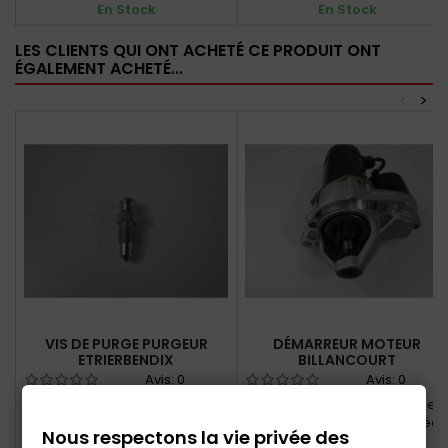
En Stock
En Stock
LES CLIENTS QUI ONT ACHETÉ CE PRODUIT ONT
ÉGALEMENT ACHETÉ...
<
>
VIS DE PURGE PURGEUR
DÉMARREUR MOTEUR
ETRIERBENDIX
BILLANCOURT
Avis:
0
Avis:
0
Vis de purge d'étrier de frein
Démarreur court 2 trous de
avant pour étrier Bendix
fixation puissance renforcée
Nous respectons la vie privée des