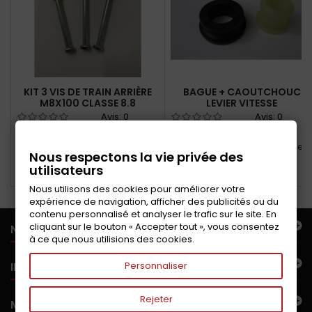
KIT 3 VIS DE TRAIN ARRIÈRE
BAGUE + CAOUTCHOUC
M8X100 CLASSE 8.8
LEVIER VITESSE
Avis:
0
Avis:
0
Kit 3 vis de train arrière M8X100
Caoutchouc + bague
classe 8.8
entretoise du palier de levier
Nous respectons la vie privée des
vitesse
utilisateurs
Ajouter au panier
Ajouter au panier
Nous utilisons des cookies pour améliorer votre
expérience de navigation, afficher des publicités ou du
contenu personnalisé et analyser le trafic sur le site. En
cliquant sur le bouton « Accepter tout », vous consentez
NOTRE OFFRE
à ce que nous utilisions des cookies.
INFORMATIONS
Personnaliser
Rejeter
MON COMPTE