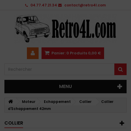
04.77.47.21.34
contact@retro4l.com
Panier:
0
Produits
0,00 €
MENU
Moteur
Echappement
Collier
Collier
d'Echappement 42mm
COLLIER