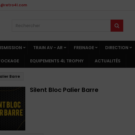
t@retro4l.com
NSMISSION
TRAIN AV - AR
FREINAGE
DIRECTION
STOCKAGE
EQUIPEMENTS 4L TROPHY
ACTUALITÉS
alier Barre
Silent Bloc Palier Barre