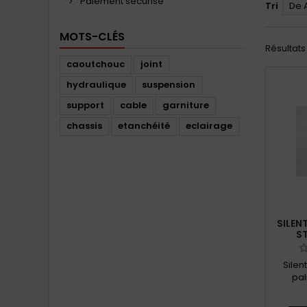
Paiement sécurisé
Tri
De 
MOTS-CLÉS
Résultats 
caoutchouc
joint
hydraulique
suspension
support
cable
garniture
chassis
etanchéité
eclairage
SILEN
ST
Silen
pal