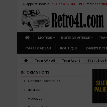
Appelez-nous au :
04.77.47.21.34
E-mail:
contac
MOTEUR
BOITE DE VITESSE
TRA
CARTE CADEAU
BOUTIQUE
DIVERS DE
Train AV - AR
Train Avant
Silent Bloc P
INFORMATIONS
Conseils Techniques
Livraison
A propos