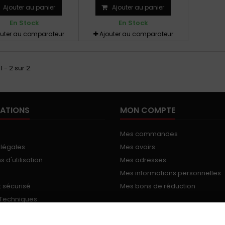
Ajouter au panier
Ajouter au panier
En Stock
En Stock
outer au comparateur
Ajouter au comparateur
1 - 2 sur 2.
ATIONS
MON COMPTE
Mes commandes
 légales
Mes avoirs
 d'utilisation
Mes adresses
Mes informations personnelles
 sécurisé
Mes bons de réduction
 Techniques