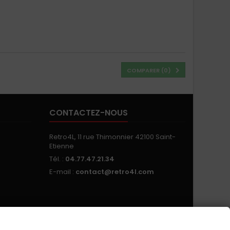
COMPARER (
0
)
CONTACTEZ-NOUS
Retro4L, 11 rue Thimonnier 42100 Saint-
Etienne
Tél. :
04.77.47.21.34
E-mail :
contact@retro4l.com