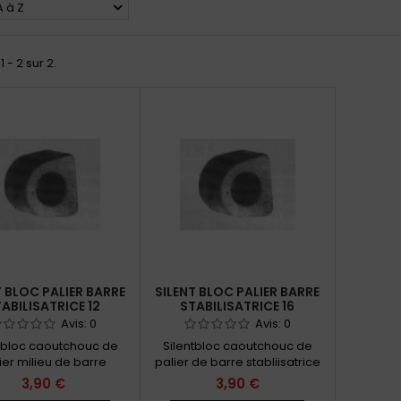
A à Z
1 - 2 sur 2.
T BLOC PALIER BARRE
SILENT BLOC PALIER BARRE
ABILISATRICE 12
STABILISATRICE 16
Avis:
0
Avis:
0
tbloc caoutchouc de
Silentbloc caoutchouc de
ier milieu de barre
palier de barre stabliisatrice
stabilisatrice
3,90 €
3,90 €