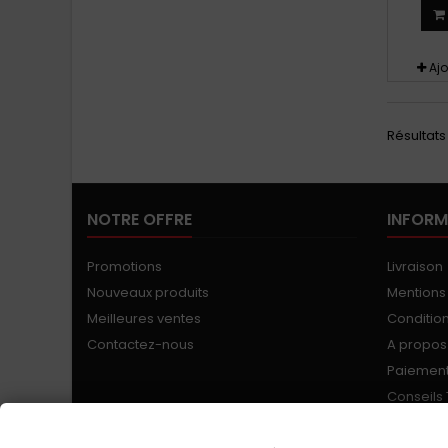
Aj
Résultats 
NOTRE OFFRE
INFORM
Promotions
Livraison
Nouveaux produits
Mentions
Meilleures ventes
Conditions
Contactez-nous
A propos
Paiement
Conseils