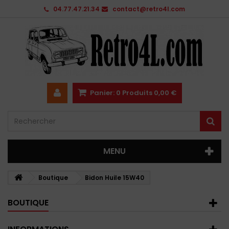
04.77.47.21.34
contact@retro4l.com
Panier:
0
Produits
0,00 €
MENU
Boutique
Bidon Huile 15W40
BOUTIQUE