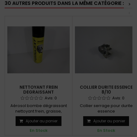
30 AUTRES PRODUITS DANS LA MÊME CATÉGORIE :
>
<
NETTOYANT FREIN
COLLIER DURITE ESSENCE
DEGRAISSANT
8/10
Avis:
0
Avis:
0
Aérosol bombe dégraissant
Collier serrage pour durite
nettoyant frein, graisse,
essence
goudron et colle fraîche
Ajouter au panier
Ajouter au panier
En Stock
En Stock