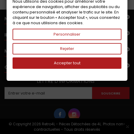
Nous utilisons des cookies pour améliorer votre
expérience de navigation, afficher des publicités ou du
contenu personnalisé et analyser le trafic sur le site. En
cliquant sur le bouton « Accepter tout », vous consentez
NOTRE OFFRE
à ce que nous utilisions des cookies.
INFORMATIONS
Personnaliser
Rejeter
MON COMPTE
Accepter tout
CONTACTEZ-NOUS
LETTRE D'INFORMATIONS
SOUSCRIRE
© Copyright 2026 Retro4L - Pièces Détachées de 4L. Photos non-
×
contractuelles - Tous droits réservés