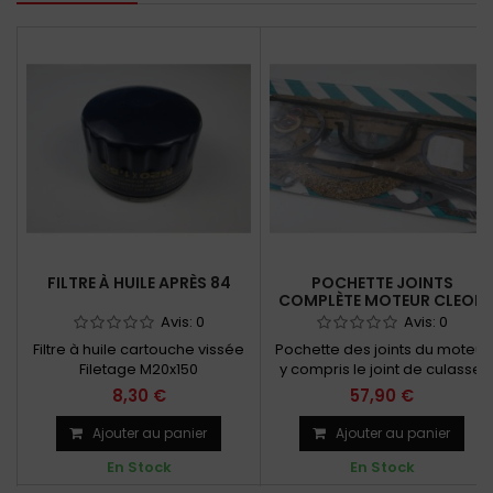
FILTRE À HUILE APRÈS 84
POCHETTE JOINTS
COMPLÈTE MOTEUR CLEON
Avis:
0
Avis:
0
Filtre à huile cartouche vissée
Pochette des joints du moteur
Filetage M20x150
y compris le joint de culasse
Moteur 1108 cc et 956 cc
8,30 €
57,90 €
Ajouter au panier
Ajouter au panier
En Stock
En Stock