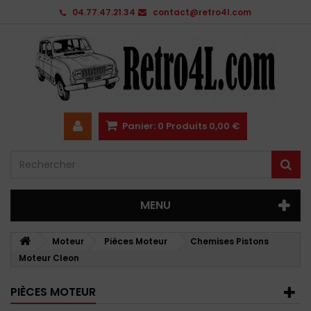
04.77.47.21.34
contact@retro4l.com
Panier:
0
Produits
0,00 €
MENU
Moteur
Pièces Moteur
Chemises Pistons
Moteur Cleon
PIÈCES MOTEUR