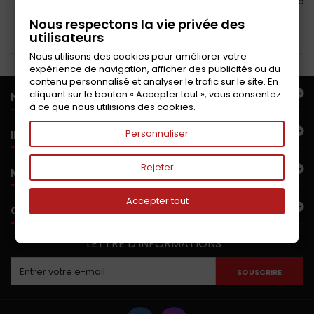
Joint de bouchon d'huile
Kit silent blocs réparation train
avant
Nous respectons la vie privée des
utilisateurs
Ajouter au panier
Ajouter au panier
Nous utilisons des cookies pour améliorer votre
expérience de navigation, afficher des publicités ou du
contenu personnalisé et analyser le trafic sur le site. En
cliquant sur le bouton « Accepter tout », vous consentez
NOTRE OFFRE
à ce que nous utilisions des cookies.
INFORMATIONS
Personnaliser
Rejeter
MON COMPTE
Accepter tout
CONTACTEZ-NOUS
LETTRE D'INFORMATIONS
SOUSCRIRE