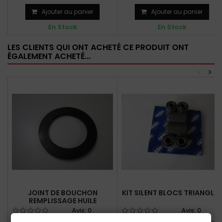
845cc
Ajouter au panier
Ajouter au panier
En Stock
En Stock
LES CLIENTS QUI ONT ACHETÉ CE PRODUIT ONT
ÉGALEMENT ACHETÉ...
<
>
JOINT DE BOUCHON
KIT SILENT BLOCS TRIANGLES
REMPLISSAGE HUILE
Avis:
0
Avis:
0