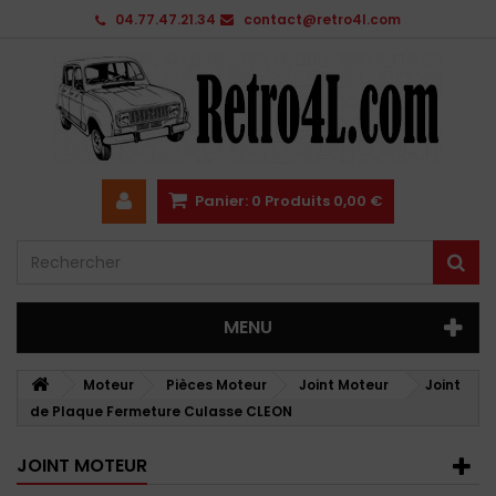
04.77.47.21.34
contact@retro4l.com
Panier:
0
Produits
0,00 €
MENU
Moteur
Pièces Moteur
Joint Moteur
Joint
de Plaque Fermeture Culasse CLEON
JOINT MOTEUR