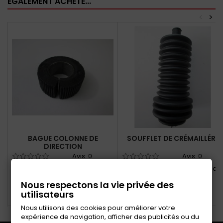
ÉGALEMENT ACHETÉ...
<
>
BAGUE COLONNE DE
SOUFFLET DE CRÉMAILLÉRE
DIRECTION
Avis:
0
Avis:
0
Bague de colonne de direction
Soufflet de protection de la
ou coussinet direction
direction
Nous respectons la vie privée des
utilisateurs
Ajouter au panier
Ajouter au panier
Nous utilisons des cookies pour améliorer votre
expérience de navigation, afficher des publicités ou du