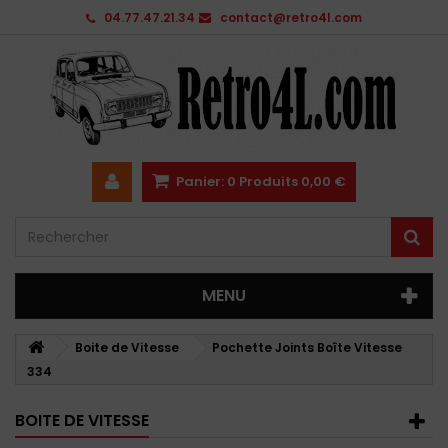
04.77.47.21.34
contact@retro4l.com
Panier:
0
Produits
0,00 €
MENU
Boite de Vitesse
Pochette Joints Boîte Vitesse
334
BOITE DE VITESSE