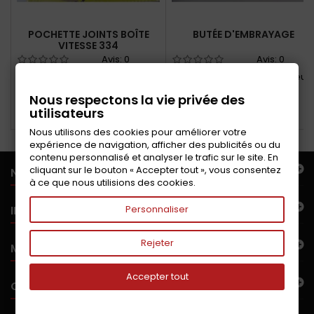
POCHETTE JOINTS BOÎTE
BUTÉE D'EMBRAYAGE
VITESSE 334
Avis:
0
Avis:
0
Pochette de joints pour boîte
Butée à billes pour 4L moteur
vitesse moteur BILLANCOURT
Billancourt et CLEON
Nous respectons la vie privée des
utilisateurs
Ajouter au panier
Ajouter au panier
Nous utilisons des cookies pour améliorer votre
expérience de navigation, afficher des publicités ou du
contenu personnalisé et analyser le trafic sur le site. En
cliquant sur le bouton « Accepter tout », vous consentez
NOTRE OFFRE
à ce que nous utilisions des cookies.
INFORMATIONS
Personnaliser
Rejeter
MON COMPTE
Accepter tout
CONTACTEZ-NOUS