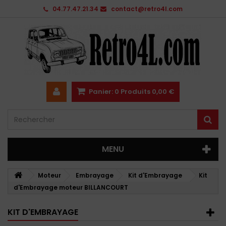
04.77.47.21.34
contact@retro4l.com
Panier:
0
Produits
0,00 €
MENU
Moteur
Embrayage
Kit d'Embrayage
Kit
d'Embrayage moteur BILLANCOURT
KIT D'EMBRAYAGE