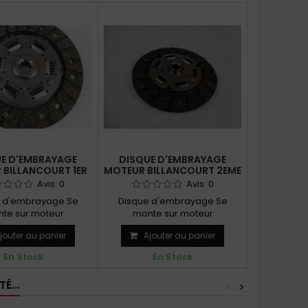
E D'EMBRAYAGE
DISQUE D'EMBRAYAGE
DISQUE
 BILLANCOURT 1ER
MOTEUR BILLANCOURT 2EME
MOT
MODÈLE
MODÈLE
Avis:
0
Avis:
0
 d'embrayage Se
Disque d'embrayage Se
Disque 
te sur moteur
monte sur moteur
monte su
COURT 1er modèle
BILLANCOURT 2ème modèle et
Rappel s
jouter au panier
Ajouter au panier
Ajo
Rappel se...
certaines...
co
En Stock
En Stock
E
É...
<
>