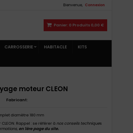
Bienvenue,
Connexion
Panier:
0
Produits
0,00 €
CARROSSERIE
HABITACLE
KITS
ayage moteur CLEON
8
Fabricant:
mplet diamètre 180 mm
 CLEON. Rappel : se référer à
nos conseils technique
s
ormations,
en 1ère page du site.