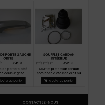
 DE PORTE GAUCHE
SOUFFLET CARDAN
VASE 
GRISE
INTÉRIEUR
Avis:
0
Avis:
0
 de portière côté
Soufflet protection cardan
Vase réser
e couleur grise
coté boite a vitesses droit ou
liquide d
gauche
Pour tou
jouter au panier
Ajouter au panier
Ajo
CONTACTEZ-NOUS