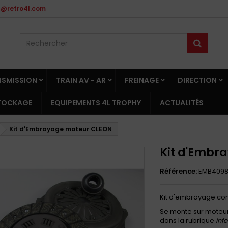
t@retro4l.com
NSMISSION
TRAIN AV - AR
FREINAGE
DIRECTION
STOCKAGE
EQUIPEMENTS 4L TROPHY
ACTUALITÉS
Kit d'Embrayage moteur CLEON
Kit d'Embr
Référence:
EMB409
Kit d'embrayage co
Se monte sur moteur
dans la rubrique
inf