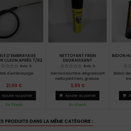
BLE D'EMBRAYAGE
NETTOYANT FREIN
BIDON HU
R CLEON APRÈS 7/82
DEGRAISSANT
Avis:
0
Avis:
0
ble d'embrayage
Aérosol bombe dégraissant
Bidon de
nettoyant frein, graisse,
bo
goudron et colle fraîche
21,99 €
3,99 €
Ajouter au panier
Ajouter au panier
A
En Stock
En Stock
ES PRODUITS DANS LA MÊME CATÉGORIE :