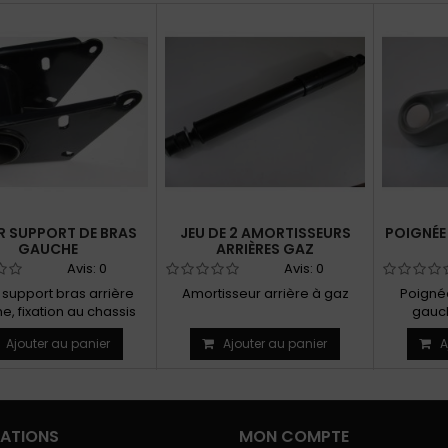
R SUPPORT DE BRAS
JEU DE 2 AMORTISSEURS
POIGNÉE
GAUCHE
ARRIÈRES GAZ
Avis:
0
Avis:
0
r support bras arrière
Amortisseur arrière à gaz
Poignée
, fixation au chassis
gauch
Ajouter au panier
Ajouter au panier
A
ATIONS
MON COMPTE