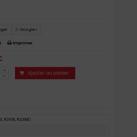
ager
Google+
i
Imprimer
C
Ajouter au panier
0, R210B, R239B)