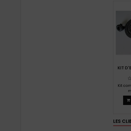
KIT D
Kit co
m
BIL
LES CL