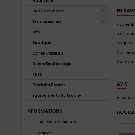
Habitacle
EN SAV
Boite de Vitesse
Transmission
kit d'em
Kits
Le kit c
Boutique
Disque d
Cannelur
Carte Cadeau
Convient 
Divers Destockage
PNEU
AVIS
Produits Phares
Equipements 4L Trophy
Aucun avi
INFORMATIONS
ACCESS
Conseils Techniques
Livraison