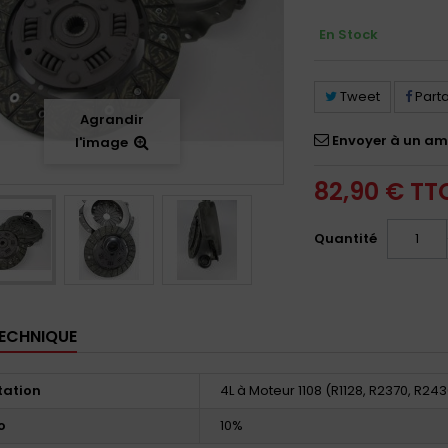
En Stock
Tweet
Part
Agrandir
Envoyer à un am
l'image
82,90 €
TT
Quantité
TECHNIQUE
tation
4L à Moteur 1108 (R1128, R2370, R243
o
10%