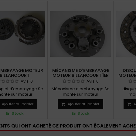
'EMBRAYAGE MOTEUR
MÉCANISME D'EMBRAYAGE
DISQU
BILLANCOURT
MOTEUR BILLANCOURT 1ER
MOTEUR
MODÈLE
Avis:
0
Avis:
0
mplet d'embrayage Se
Mécanisme d'embrayage Se
disque
onte sur moteur
monte sur moteur
mon
LANCOURT Rappel se
BILLANCOURT 1er modèle
BILLAN
Ajouter au panier
Ajouter au panier
A
référer à...
Rappel se...
En Stock
En Stock
IENTS QUI ONT ACHETÉ CE PRODUIT ONT ÉGALEMENT ACHET