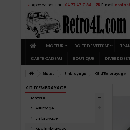
Appelez-nous au :
04.77.47.21.34
E-mail:
contac
MOTEUR
BOITE DE VITESSE
TRA
CARTE CADEAU
BOUTIQUE
DIVERS DE
Moteur
Embrayage
Kit d'Embrayage
KIT D'EMBRAYAGE
Moteur
Allumage
Embrayage
Kit d'Embrayage