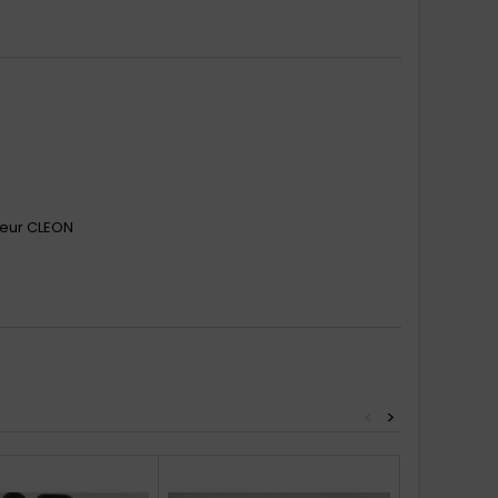
teur CLEON
<
>