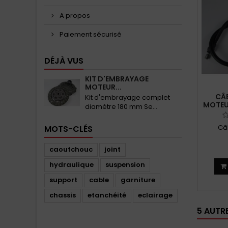
A propos
Paiement sécurisé
DÉJÀ VUS
KIT D'EMBRAYAGE
MOTEUR...
CÂ
Kit d'embrayage complet
MOTEU
diamètre 180 mm Se...
Câ
MOTS-CLÉS
caoutchouc
joint
hydraulique
suspension
support
cable
garniture
chassis
etanchéité
eclairage
5 AUTR