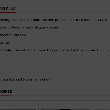
OIR PLUS
brayage complet diamètre 180 mm pour Renault R4 à moteur CLEON
omprend Mécanisme + disque + butée
iamètre : 180 mm
es : 20
à toutes Renault R4 Berline et FourgonnetteF4 et F6 équipée d'un mo
s n'a été publié pour le moment.
OIRES