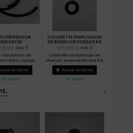
TE DÉPRESSION
COLLERETTE REMPLISSAGE
RENFORCÉE
DE RESERVOIR ESSENCE R4
Avis:
0
Avis:
0
e caoutchouc de
Collerette remplissage de
ion Entre capsule
réservoir essence Renault R4L
eur et carburateur
jouter au panier
Ajouter au panier
En Stock
En Stock
É...
<
>