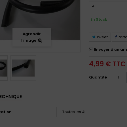
4
En Stock
Agrandir
Tweet
Part
l'image
Envoyer à un am
4,99 €
TTC
Quantité
TECHNIQUE
tation
Toutes les 4L