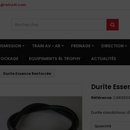
t@retro4l.com
NSMISSION
TRAIN AV - AR
FREINAGE
DIRECTION
STOCKAGE
EQUIPEMENTS 4L TROPHY
ACTUALITÉS
Durite Essence Renforcée
Durite Esse
Référence:
CAR300
Durite caoutchouc d
Quantité