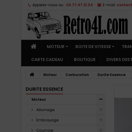
Appelez-nous au :
04.77.47.21.34
E-mail:
contac
MOTEUR
BOITE DE VITESSE
TRA
CARTE CADEAU
BOUTIQUE
DIVERS DE
Moteur
Carburation
Durite Essence
DURITE ESSENCE
Moteur
Allumage
Embrayage
Courroie