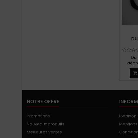
DU
Dur
dépre
d'all
NOTRE OFFRE
INFORM
Promotions
Livraison
Nouveaux produits
Mentions
Meilleures ventes
Conditions