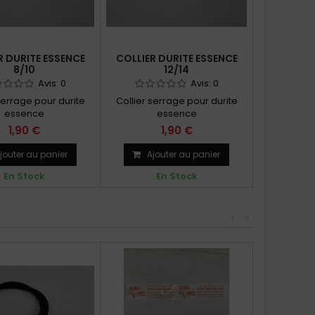
R DURITE ESSENCE
COLLIER DURITE ESSENCE
COLLIER 
8/10
12/14
Avis:
0
Avis:
0
serrage pour durite
Collier serrage pour durite
Collier se
essence
essence
e
1,90 €
1,90 €
jouter au panier
Ajouter au panier
Ajo
En Stock
En Stock
E
<
>