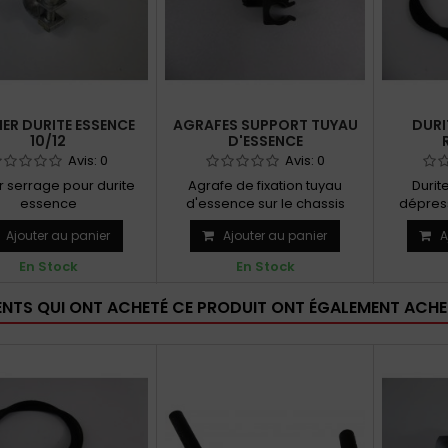
IER DURITE ESSENCE
AGRAFES SUPPORT TUYAU
DURI
10/12
D'ESSENCE
Avis:
0
Avis:
0
r serrage pour durite
Agrafe de fixation tuyau
Durit
essence
d'essence sur le chassis
dépress
d'allum
Ajouter au panier
Ajouter au panier
A
En Stock
En Stock
IENTS QUI ONT ACHETÉ CE PRODUIT ONT ÉGALEMENT ACHET