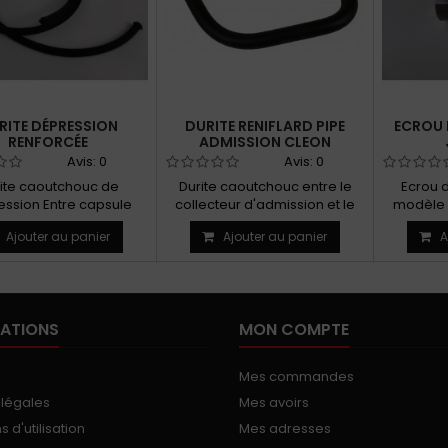
RITE DÉPRESSION
DURITE RENIFLARD PIPE
ECROU 
RENFORCÉE
ADMISSION CLEON
Avis:
0
Avis:
0
ite caoutchouc de
Durite caoutchouc entre le
Ecrou d
ssion Entre capsule
collecteur d'admission et le
modèle 
umeur et carburateur
carburateur
Ajouter au panier
Ajouter au panier
A
ATIONS
MON COMPTE
Mes commandes
 légales
Mes avoirs
 d'utilisation
Mes adresses