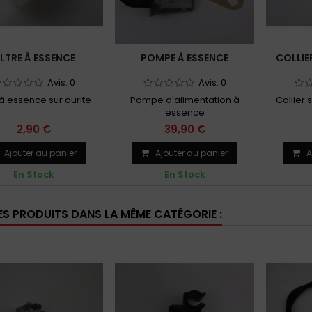
ILTRE À ESSENCE
POMPE À ESSENCE
COLLIE
Avis:
0
Avis:
0
e à essence sur durite
Pompe d'alimentation à
Collier 
essence
2,90 €
39,90 €
Ajouter au panier
Ajouter au panier
A
En Stock
En Stock
ES PRODUITS DANS LA MÊME CATÉGORIE :