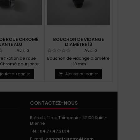
DE ROUE CHROMÉ
BOUCHON DE VIDANGE
SILENT 
JANTE ALU
DIAMÈTRE 18
BOI
Avis:
0
Avis:
0
e fixation de roue
Bouchon de vidange diamètre
Support a
Chromé pour jante
: 18 mm
à vitesse Si
alu
fixer
jouter au panier
Ajouter au panier
Ajo
CONTACTEZ-NOUS
Retro4L, 11 rue Thimonnier 42100 Saint-
Etienne
Tél. :
04.77.47.21.34
E-mail :
contact@retro4l.com