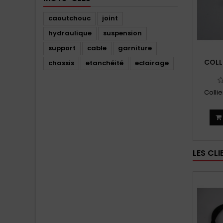
caoutchouc
joint
hydraulique
suspension
support
cable
garniture
COLL
chassis
etanchéité
eclairage
Collie
LES CL