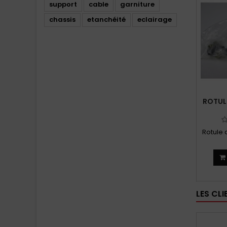
support
cable
garniture
chassis
etanchéité
eclairage
ROTULE
Rotule 
LES CL