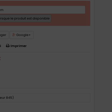
sque le produit est disponible
ager
Google+
i
Imprimer
C
eur 845)