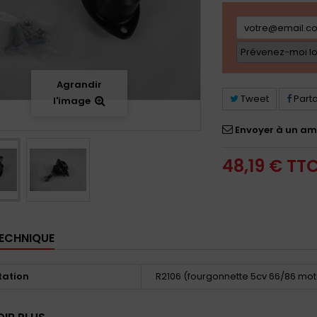
Prévenez-moi lor
Agrandir
Tweet
Part
l'image
Envoyer à un am
48,19 €
TT
TECHNIQUE
tation
R2106 (fourgonnette 5cv 66/86 mot