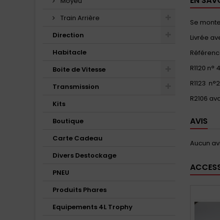
EN SAV
Moyeu
Train Arrière
Se monte 
Direction
Livrée av
Habitacle
Référenc
R1120 n°
Boite de Vitesse
R1123 n°2
Transmission
R2106 av
Kits
AVIS
Boutique
Carte Cadeau
Aucun avi
Divers Destockage
ACCESS
PNEU
Produits Phares
Equipements 4L Trophy