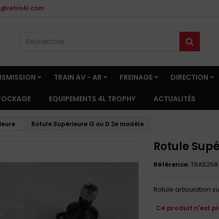
t@retro4l.com
NSMISSION
TRAIN AV - AR
FREINAGE
DIRECTION
STOCKAGE
EQUIPEMENTS 4L TROPHY
ACTUALITÉS
ieure
Rotule Supérieure G ou D 2e modèle
Rotule Supé
Référence:
TRA5258
Rotule articulation 
Ce produit n'est p