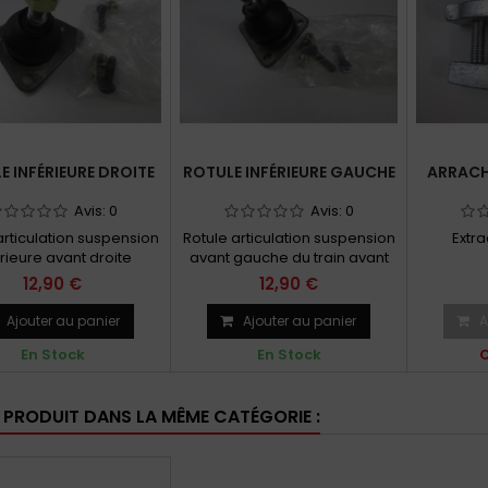
E INFÉRIEURE DROITE
ROTULE INFÉRIEURE GAUCHE
ARRACH
Avis:
0
Avis:
0
articulation suspension
Rotule articulation suspension
Extra
érieure avant droite
avant gauche du train avant
12,90 €
12,90 €
Ajouter au panier
Ajouter au panier
A
En Stock
En Stock
O
E PRODUIT DANS LA MÊME CATÉGORIE :