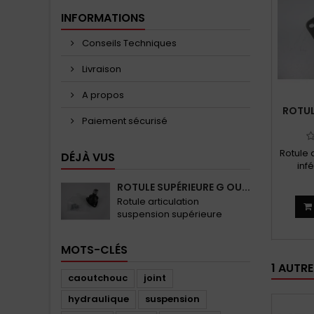
INFORMATIONS
Conseils Techniques
Livraison
A propos
ROTUL
Paiement sécurisé
Rotule 
DÉJÀ VUS
inf
ROTULE SUPÉRIEURE G OU...
Rotule articulation
suspension supérieure
MOTS-CLÉS
1 AUTR
caoutchouc
joint
hydraulique
suspension