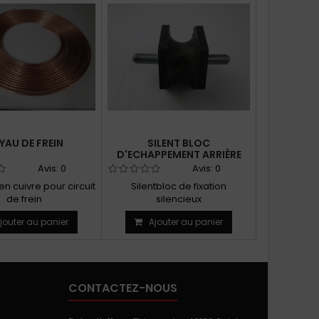
YAU DE FREIN
SILENT BLOC
SILENT BL
D'ECHAPPEMENT ARRIÈRE
STABI
Avis:
0
Avis:
0
n cuivre pour circuit
Silentbloc de fixation
Silentblo
de frein
silencieux
palier de b
arrière d'échappement
jouter au panier
Ajouter au panier
Ajo
CONTACTEZ-NOUS