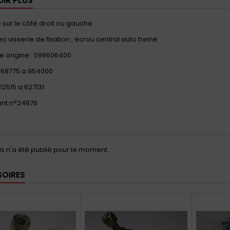
OIR PLUS
sur le côté droit ou gauche
ec visserie de fixation , écrou central auto freiné
e origine : 099606400
 468775 a 954000
12515 a 627131
ant n°24876
s n'a été publié pour le moment.
OIRES