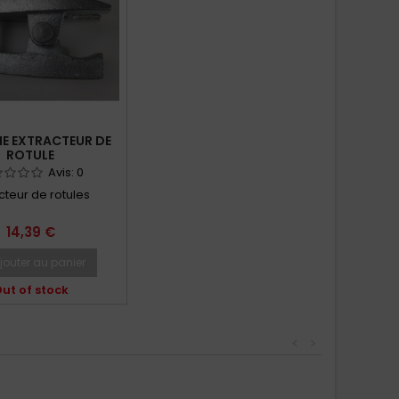
E EXTRACTEUR DE
ROTULE
Avis:
0
cteur de rotules
14,39 €
jouter au panier
ut of stock
<
>