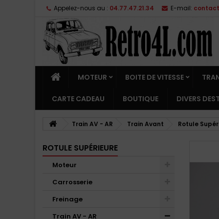
Appelez-nous au :
04.77.47.21.34
E-mail:
contac
MOTEUR
BOITE DE VITESSE
TRA
CARTE CADEAU
BOUTIQUE
DIVERS DE
Train AV - AR
Train Avant
Rotule Supér
ROTULE SUPÉRIEURE
Moteur
Carrosserie
Freinage
Train AV - AR