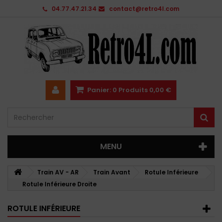
04.77.47.21.34
contact@retro4l.com
Panier:
0
Produits
0,00 €
MENU
Train AV - AR
Train Avant
Rotule Inférieure
Rotule Inférieure Droite
ROTULE INFÉRIEURE