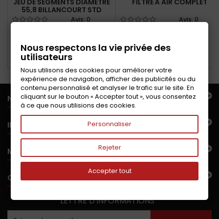
JEU DE SEGMENTS DIAMÈTRE
FILTRE À AIR COMPLET
55,8 BILLANCOURT STD
Avis:
0
Avis:
0
Jeu de segments
Boitier + élément filtrant
moteur Billancourt pour
Nous respectons la vie privée des
équiper les 4 pistons Cote
utilisateurs
Ajouter au panier
Ajouter au panier
standard
Nous utilisons des cookies pour améliorer votre
expérience de navigation, afficher des publicités ou du
contenu personnalisé et analyser le trafic sur le site. En
cliquant sur le bouton « Accepter tout », vous consentez
NOTRE OFFRE
à ce que nous utilisions des cookies.
INFORMATIONS
Personnaliser
Rejeter
MON COMPTE
Accepter tout
CONTACTEZ-NOUS
LETTRE D'INFORMATIONS