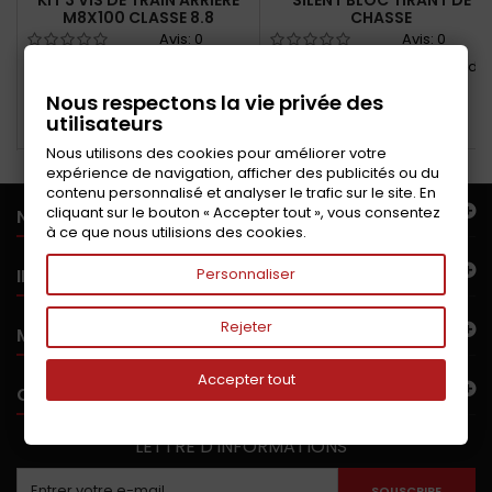
KIT 3 VIS DE TRAIN ARRIÈRE
SILENT BLOC TIRANT DE
M8X100 CLASSE 8.8
CHASSE
Avis:
0
Avis:
0
Kit 3 vis de train arrière M8X100
Silent bloc fixation du tirant de
classe 8.8
chasse avant
Nous respectons la vie privée des
utilisateurs
Ajouter au panier
Ajouter au panier
Nous utilisons des cookies pour améliorer votre
expérience de navigation, afficher des publicités ou du
contenu personnalisé et analyser le trafic sur le site. En
cliquant sur le bouton « Accepter tout », vous consentez
NOTRE OFFRE
à ce que nous utilisions des cookies.
INFORMATIONS
Personnaliser
Rejeter
MON COMPTE
Accepter tout
CONTACTEZ-NOUS
LETTRE D'INFORMATIONS
SOUSCRIRE