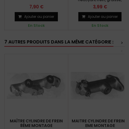
goudron et colle fraîche
7,90 €
3,99 €
Ajouter au panier
Ajouter au panier
En Stock
En Stock
7 AUTRES PRODUITS DANS LA MÊME CATÉGORIE :
>
<
MAÎTRE CYLINDRE DE FREIN
MAITRE CYLINDRE DE FREIN 3
8ÈME MONTAGE
EME MONTAGE