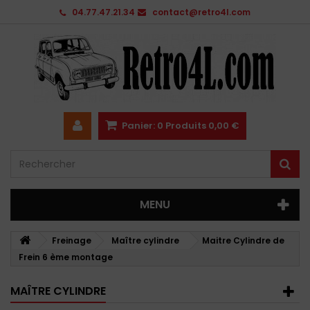
04.77.47.21.34
contact@retro4l.com
Panier:
0
Produits
0,00 €
MENU
Freinage
Maître cylindre
Maitre Cylindre de
Frein 6 ème montage
MAÎTRE CYLINDRE