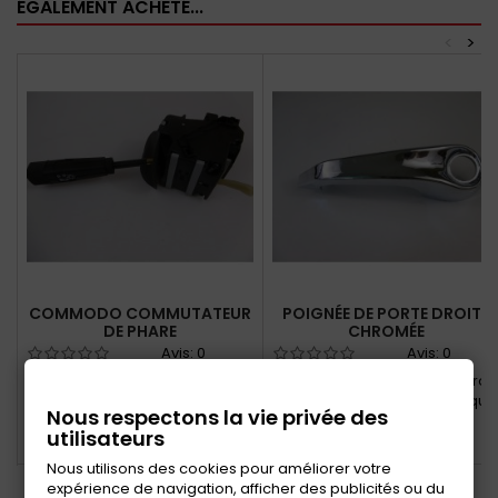
ÉGALEMENT ACHETÉ...
<
>
COMMODO COMMUTATEUR
POIGNÉE DE PORTE DROITE
DE PHARE
CHROMÉE
Avis:
0
Avis:
0
Commutateur de phare /
Poignée de portière côté droit
avertisseur / clignotant
chromée en matière plastique
Nous respectons la vie privée des
+ coffre F4 F6...
utilisateurs
Ajouter au panier
Ajouter au panier
Nous utilisons des cookies pour améliorer votre
expérience de navigation, afficher des publicités ou du