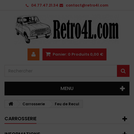
04.77.47.21.34
contact@retro4l.com
Panier:
0
Produits
0,00 €
MENU
Carrosserie
Feu de Recul
CARROSSERIE