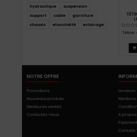
hydraulique
suspension
TÉTI
support
cable
garniture
L
chassis
etanchéité
eclairage
Tétine 
NOTRE OFFRE
INFORM
Promotions
Livraison
Nouveaux produits
Mentions
Meilleures ventes
Conditions
Contactez-nous
A propos
Paiement
Conseils