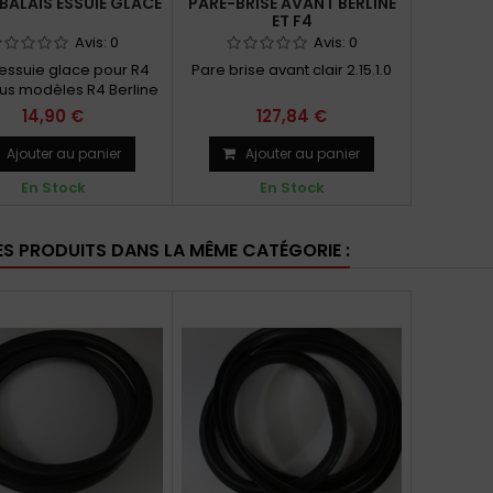
 BALAIS ESSUIE GLACE
PARE-BRISE AVANT BERLINE
ET F4
Avis:
0
Avis:
0
 essuie glace pour R4
Pare brise avant clair 2.15.1.0
ous modèles R4 Berline
ourgonnette F4 et F6
14,90 €
127,84 €
Ajouter au panier
Ajouter au panier
En Stock
En Stock
ES PRODUITS DANS LA MÊME CATÉGORIE :