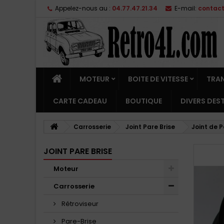
Appelez-nous au :
04.77.47.21.34
E-mail:
contac
MOTEUR
BOITE DE VITESSE
TRA
CARTE CADEAU
BOUTIQUE
DIVERS DE
Carrosserie
Joint Pare Brise
Joint de P
JOINT PARE BRISE
Moteur
Carrosserie
Rétroviseur
Pare-Brise