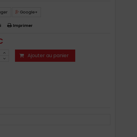
ager
Google+
i
Imprimer
C
Ajouter au panier