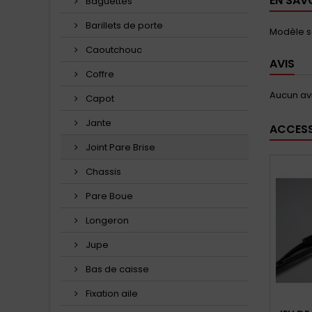
EN SAV
Baguettes
Barillets de porte
Modèle sa
Caoutchouc
AVIS
Coffre
Aucun avi
Capot
Jante
ACCESS
Joint Pare Brise
Chassis
Pare Boue
Longeron
Jupe
Bas de caisse
Fixation aile