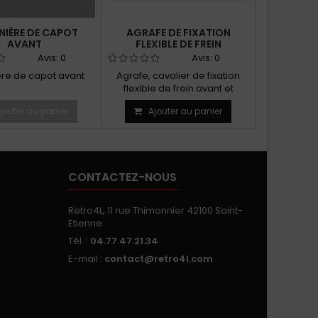
NIÈRE DE CAPOT
AGRAFE DE FIXATION
JEU DE 2
AVANT
FLEXIBLE DE FREIN
Avis:
0
Avis:
0
re de capot avant
Agrafe, cavalier de fixation
Amortisseur
flexible de frein avant et
arrière
jouter au panier
Ajouter au panier
Ajo
CONTACTEZ-NOUS
Retro4L, 11 rue Thimonnier 42100 Saint-
Etienne
Tél. :
04.77.47.21.34
E-mail :
contact@retro4l.com