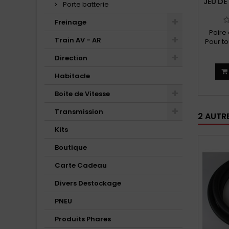
JEU DE
Porte batterie
Freinage
Paire
Train AV - AR
Pour t
et F
Direction
Habitacle
Boite de Vitesse
Transmission
2 AUTR
Kits
Boutique
Carte Cadeau
Divers Destockage
PNEU
Produits Phares