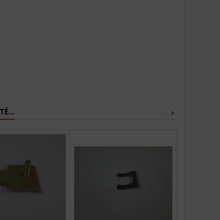
É...
<
>