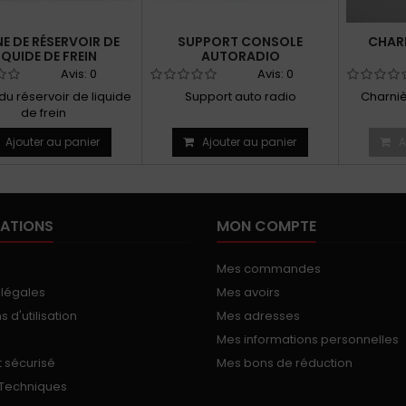
NE DE RÉSERVOIR DE
SUPPORT CONSOLE
CHAR
IQUIDE DE FREIN
AUTORADIO
Avis:
0
Avis:
0
du réservoir de liquide
Support auto radio
Charniè
de frein
Ajouter au panier
Ajouter au panier
A
ATIONS
MON COMPTE
Mes commandes
 légales
Mes avoirs
 d'utilisation
Mes adresses
Mes informations personnelles
 sécurisé
Mes bons de réduction
 Techniques