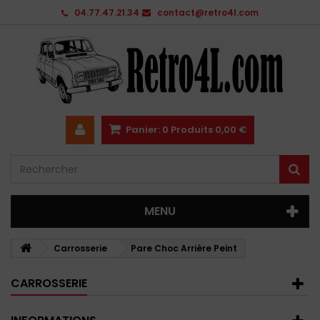
04.77.47.21.34
contact@retro4l.com
Panier:
0
Produits
0,00 €
MENU
Carrosserie
Pare Choc Arrière Peint
CARROSSERIE