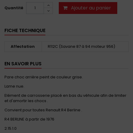
Ajouter au panier
Quantité
FICHE TECHNIQUE
Affectation
R112C (Savane 87 à 94 moteur 956)
EN SAVOIR PLUS
Pare choc arrière peint de couleur grise.
Lame nue.
Elément de carrosserie placé en bas du véhicule afin de limiter
et d'amortir les chocs .
Convient pour toutes Renault R4 Berline .
R4 BERLINE à partir de 1976
2.15.1.0