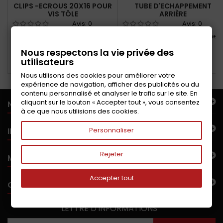
CLIPS -ECROUS 20X16 POUR
TUBE D'ECHAPPEMENT
VIS TÔLE
ARRIÈRE
Avis:
0
Avis:
0
Clips+écrous doubles pour vis
Tube de sortie d'échappemen
à tôle pour tole protection
latérale 2.15.1.0
Nous respectons la vie privée des
boite vitesses
utilisateurs
Ajouter au panier
Ajouter au panier
Nous utilisons des cookies pour améliorer votre
expérience de navigation, afficher des publicités ou du
contenu personnalisé et analyser le trafic sur le site. En
cliquant sur le bouton « Accepter tout », vous consentez
NOTRE OFFRE
à ce que nous utilisions des cookies.
INFORMATIONS
Personnaliser
Rejeter
MON COMPTE
Accepter tout
CONTACTEZ-NOUS
LETTRE D'INFORMATIONS