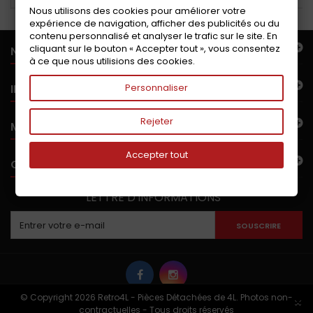
Nous utilisons des cookies pour améliorer votre
expérience de navigation, afficher des publicités ou du
contenu personnalisé et analyser le trafic sur le site. En
cliquant sur le bouton « Accepter tout », vous consentez
NOTRE OFFRE
à ce que nous utilisions des cookies.
INFORMATIONS
Personnaliser
Rejeter
MON COMPTE
Accepter tout
CONTACTEZ-NOUS
LETTRE D'INFORMATIONS
SOUSCRIRE
© Copyright 2026 Retro4L - Pièces Détachées de 4L. Photos non-
×
contractuelles - Tous droits réservés