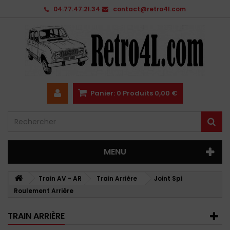
04.77.47.21.34
contact@retro4l.com
Panier:
0
Produits
0,00 €
MENU
Train AV - AR
Train Arrière
Joint Spi
Roulement Arrière
TRAIN ARRIÈRE