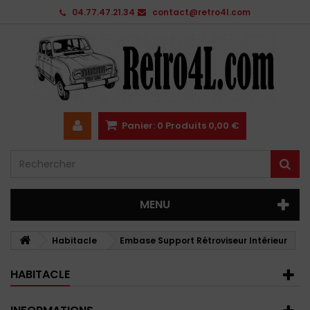
04.77.47.21.34
contact@retro4l.com
Panier:
0
Produits
0,00 €
MENU
Habitacle
Embase Support Rétroviseur Intérieur
HABITACLE