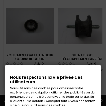
ROULEMENT GALET TENDEUR
SILENT BLOC
COURROIE CLEON
D'ECHAPPEMENT ARRIÈRE
Avis:
0
Avis:
0
Roulement intérieur du galet
Silentbloc de fixation silencieux
tendeur de courroie pompe
arrière d'échappement
Nous respectons la vie privée des
à eau
utilisateurs
Ajouter au panier
Ajouter au panier
Nous utilisons des cookies pour améliorer votre
expérience de navigation, afficher des publicités ou du
contenu personnalisé et analyser le trafic sur le site. En
cliquant sur le bouton « Accepter tout », vous consentez
NOTRE OFFRE
à ce que nous utilisions des cookies.