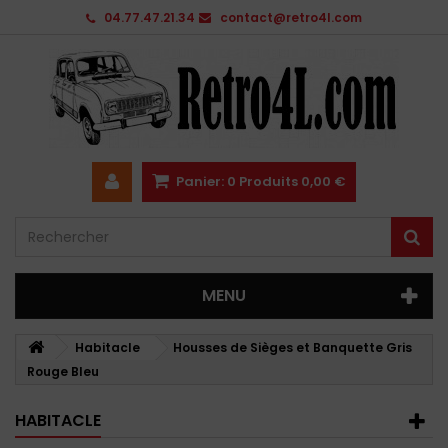
04.77.47.21.34
contact@retro4l.com
Panier:
0
Produits
0,00 €
MENU
Habitacle
Housses de Sièges et Banquette Gris
Rouge Bleu
HABITACLE