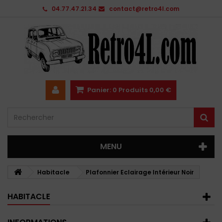
04.77.47.21.34
contact@retro4l.com
Panier:
0
Produits
0,00 €
MENU
Habitacle
Plafonnier Eclairage Intérieur Noir
HABITACLE