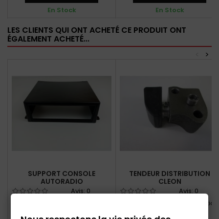
En Stock
En Stock
LES CLIENTS QUI ONT ACHETÉ CE PRODUIT ONT
ÉGALEMENT ACHETÉ...
<
>
SUPPORT CONSOLE
TENDEUR DISTRIBUTION
AUTORADIO
CLEON
Avis:
0
Avis:
0
Support auto radio
Tendeur chaîne de distribution
pour moteur CLEON