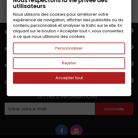
Nous respectons la vie privée des
utilisateurs
Ajouter au panier
Ajouter au panier
Nous utilisons des cookies pour améliorer votre
expérience de navigation, afficher des publicités ou du
contenu personnalisé et analyser le trafic sur le site. En
cliquant sur le bouton « Accepter tout », vous consentez
NOTRE OFFRE
à ce que nous utilisions des cookies.
INFORMATIONS
Personnaliser
Rejeter
MON COMPTE
Accepter tout
CONTACTEZ-NOUS
LETTRE D'INFORMATIONS
SOUSCRIRE