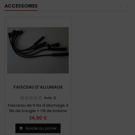
ACCESSOIRES
<
>
FAISCEAU D'ALLUMAGE
Avis:
0
Faisceau de 5 fils d'allumage 4
fils de bougie + 1 fil de bobine
pour tous modèles de R4
34,90 €
berline et fourgonnette F4 et F6
Ajouter au panier