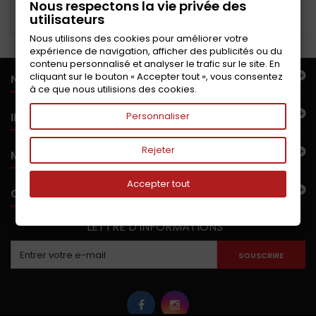
Nous respectons la vie privée des
d'embrayage
utilisateurs
Ajouter au panier
Ajouter au panier
Nous utilisons des cookies pour améliorer votre
expérience de navigation, afficher des publicités ou du
contenu personnalisé et analyser le trafic sur le site. En
cliquant sur le bouton « Accepter tout », vous consentez
NOTRE OFFRE
à ce que nous utilisions des cookies.
INFORMATIONS
Personnaliser
Rejeter
MON COMPTE
Accepter tout
CONTACTEZ-NOUS
LETTRE D'INFORMATIONS
SOUSCRIRE