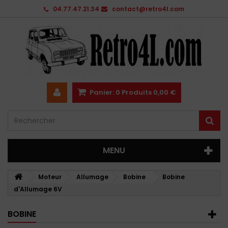
04.77.47.21.34
contact@retro4l.com
Panier:
0
Produits
0,00 €
MENU
Moteur
Allumage
Bobine
Bobine
d'Allumage 6V
BOBINE