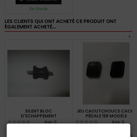
En Stock
LES CLIENTS QUI ONT ACHETÉ CE PRODUIT ONT
ÉGALEMENT ACHETÉ...
<
>
SILENT BLOC
JEU CAOUTCHOUCS CACHE
D'ECHAPPEMENT
PÉDALE 1ER MODÈLE
Avis:
0
Avis:
0
Silent bloc de fixation ligne
Jeu de 2 Caoutchoucs
d'échappement
protection de pédale frein,